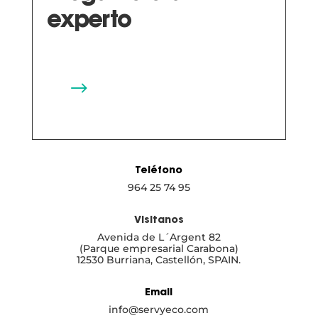
experto
$
Teléfono
964 25 74 95
Visitanos
Avenida de L´Argent 82
(Parque empresarial Carabona)
12530 Burriana, Castellón, SPAIN.
Email
info@servyeco.com