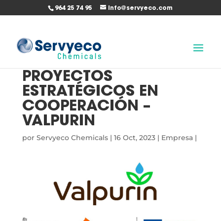
964 25 74 95
info@servyeco.com
PROYECTOS
ESTRATÉGICOS EN
COOPERACIÓN –
VALPURIN
por
Servyeco Chemicals
|
16 Oct, 2023
|
Empresa
|