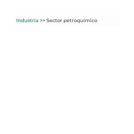
Industria
>> Sector petroquímico
INDUSTRIA
Sector
Petroquímico
El sector del refino del petróleo
genera grandes volúmenes de agua
con elevadas
cargas contaminantes
,