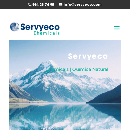
964 25 74 95
info@servyeco.com
Servyeco
Chemicals | Química Natural