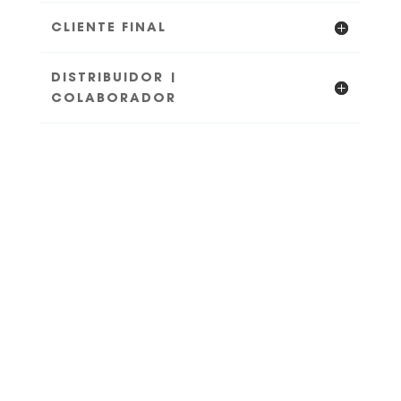
CLIENTE FINAL
DISTRIBUIDOR |
COLABORADOR
SOLO EL 2,5% DEL
AGUA TOTAL DE
LA TIERRA ES
AGUA DULCE,
SIENDO UN 70%