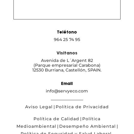
Teléfono
964 25 74 95
Visitanos
Avenida de L´Argent 82
(Parque empresarial Carabona)
12530 Burriana, Castellón, SPAIN.
Email
info@servyeco.com
Aviso Legal
|
Política de Privacidad
Política de Calidad
|
Política
Medioambiental
|
Desempeño Ambiental
|
Política de Seguridad y Salud Laboral