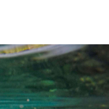
NUESTRO BLOG
Polímero natural
para las aguas
potables Safe T
Water
Actualmente en Europa se
producen 44.000 millones de
m3/año de agua potable. Ésta es