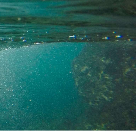
tratada mayoritariamente con
coagulantes inorgánicos como el
sulfato de aluminio y policloruro
de aluminio junto a floculantes en
plantas de tratamiento de agua
potable (ETAP).
ÁRTICULO COMPLETO